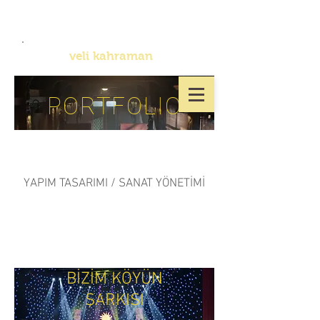
veli kahraman
PORTFOLIO
YAPIM TASARIMI / SANAT YÖNETİMİ
BİZİM KÖYÜN
ŞARKISI