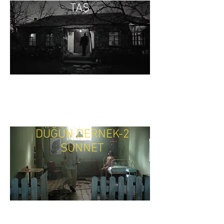
TAŞ
DÜĞÜN DERNEK-2
SÜNNET