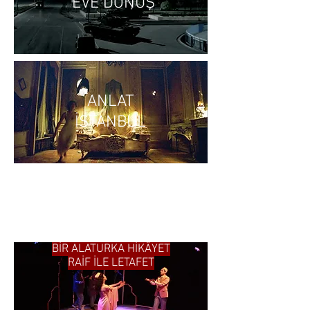
EVE DÖNÜŞ
ANLAT
İSTANBUL
BİR ALATURKA HİKÂYET
RAİF İLE LETAFET