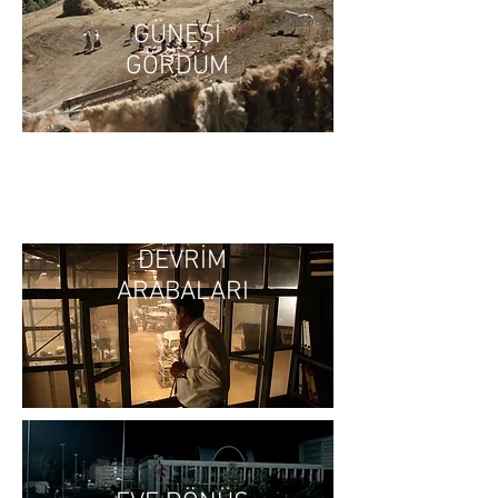
GÜNEŞİ
GÖRDÜM
DEVRİM
ARABALARI