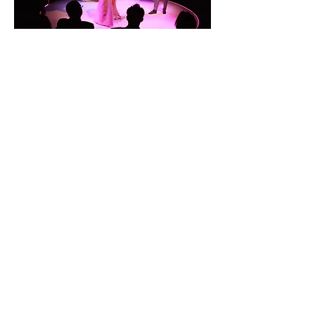
SAHNE & KOSTÜM TASARIMI
İSTİKLÂL
BEYOĞ'LUNDA BİR GECE
İKİ EFENDİNİN UŞAĞ
I
ALATURKA