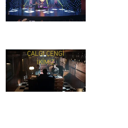
ÇALGI ÇENGİ
İKİMİZ